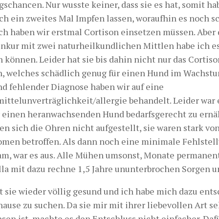
schancen. Nur wusste keiner, dass sie es hat, somit hab
ich ein zweites Mal Impfen lassen, woraufhin es noch 
ich haben wir erstmal Cortison einsetzen müssen. Aber
enkur mit zwei naturheilkundlichen Mittlen habe ich e
n können. Leider hat sie bis dahin nicht nur das Cort
, welches schädlich genug für einen Hund im Wachstum
nd fehlender Diagnose haben wir auf eine
mittelunverträglichkeit/allergie behandelt. Leider war
 einen heranwachsenden Hund bedarfsgerecht zu ernäh
en sich die Ohren nicht aufgestellt, sie waren stark vo
men betroffen. Als dann noch eine minimale Fehlstell
am, war es aus. Alle Mühen umsonst, Monate permanen
ella mit dazu rechne 1,5 Jahre ununterbrochen Sorgen 
st sie wieder völlig gesund und ich habe mich dazu ents
ause zu suchen. Da sie mir mit ihrer liebevollen Art s
sen ist, machte es den Entschluss nicht einfacher. Daf