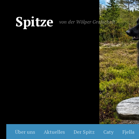
Spitze
von der Wölper Grafschaft
Über uns
Aktuelles
Der Spitz
Caty
Fjella