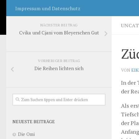
Impressum und Datenschutz
UNCAT
NÄCHSTER BEITRAG
Cvika und Cjani vom Bleyerschen Gut
Zü
VORHERIGER BEITRAG
Die Reihen lichten sich
VON
EI
In der 
der Rea
Als er
Tiefsc
NEUESTE BEITRÄGE
der Pla
Anfang 
Die Omi