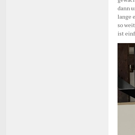
dann um
lange 
so weit
ist ei