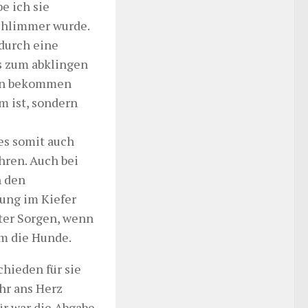
e ich sie
schlimmer wurde.
 durch eine
s zum abklingen
ison bekommen
 ist, sondern
 es somit auch
ren. Auch bei
n den
ung im Kiefer
ter Sorgen, wenn
um die Hunde.
chieden für sie
ehr ans Herz
ür war die Abgabe