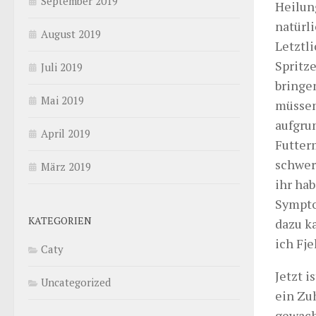
September 2019
Heilung
natürl
August 2019
Letztl
Spritz
Juli 2019
bringe
Mai 2019
müssen
aufgru
April 2019
Futter
schwer
März 2019
ihr hab
Sympto
KATEGORIEN
dazu k
ich Fj
Caty
Jetzt i
Uncategorized
ein Zuh
gewach