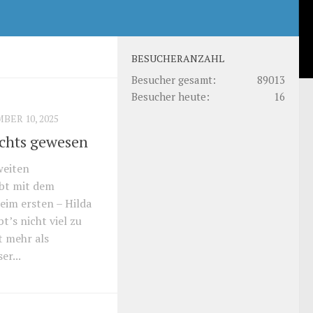
BESUCHERANZAHL
Besucher gesamt:
89013
Besucher heute:
16
BER 10, 2025
ichts gewesen
weiten
abt mit dem
eim ersten – Hilda
bt’s nicht viel zu
t mehr als
er...