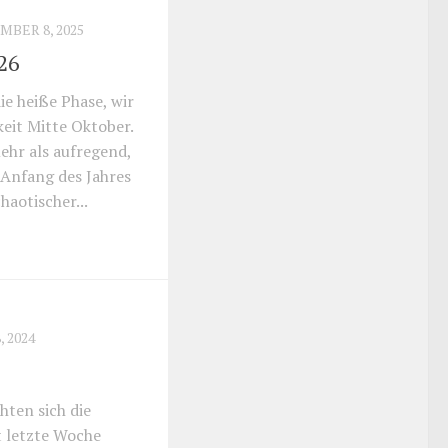
MBER 8, 2025
26
ie heiße Phase, wir
keit Mitte Oktober.
mehr als aufregend,
 Anfang des Jahres
chaotischer...
, 2024
hten sich die
t letzte Woche