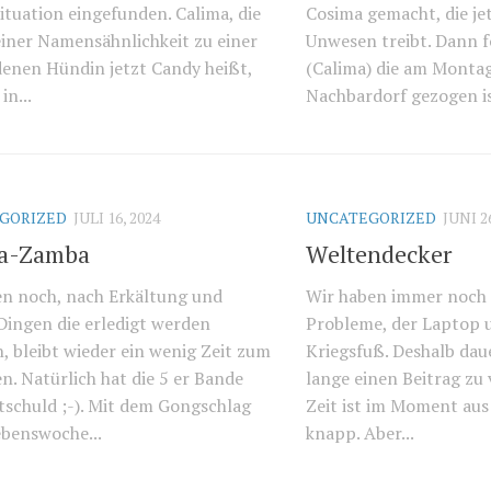
ituation eingefunden. Calima, die
Cosima gemacht, die je
iner Namensähnlichkeit zu einer
Unwesen treibt. Dann 
enen Hündin jetzt Candy heißt,
(Calima) die am Montag
in...
Nachbardorf gezogen is
GORIZED
JULI 16, 2024
UNCATEGORIZED
JUNI 2
a-Zamba
Weltendecker
en noch, nach Erkältung und
Wir haben immer noch 
 Dingen die erledigt werden
Probleme, der Laptop u
, bleibt wieder ein wenig Zeit zum
Kriegsfuß. Deshalb dau
n. Natürlich hat die 5 er Bande
lange einen Beitrag zu 
tschuld ;-). Mit dem Gongschlag
Zeit ist im Moment au
ebenswoche...
knapp. Aber...