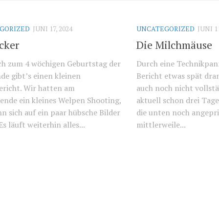
GORIZED
JUNI 17, 2024
UNCATEGORIZED
JUNI 1
cker
Die Milchmäuse
ch zum 4 wöchigen Geburtstag der
Durch eine Technikpan
de gibt’s einen kleinen
Bericht etwas spät dran
ericht. Wir hatten am
auch noch nicht vollstä
nde ein kleines Welpen Shooting,
aktuell schon drei Tage 
n sich auf ein paar hübsche Bilder
die unten noch angepri
Es läuft weiterhin alles...
mittlerweile...