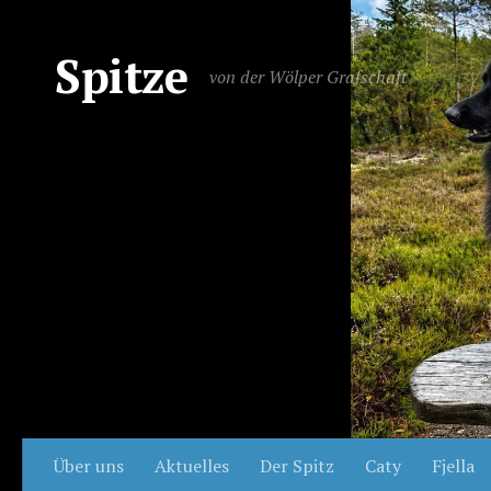
Spitze
von der Wölper Grafschaft
Über uns
Aktuelles
Der Spitz
Caty
Fjella