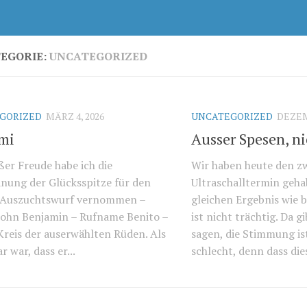
EGORIE:
UNCATEGORIZED
GORIZED
MÄRZ 4, 2026
UNCATEGORIZED
DEZEM
mi
Ausser Spesen, n
ßer Freude habe ich die
Wir haben heute den z
nung der Glücksspitze für den
Ultraschalltermin geh
 Auszuchtswurf vernommen –
gleichen Ergebnis wie b
Sohn Benjamin – Rufname Benito –
ist nicht trächtig. Da gi
Kreis der auserwählten Rüden. Als
sagen, die Stimmung is
r war, dass er...
schlecht, denn dass dies