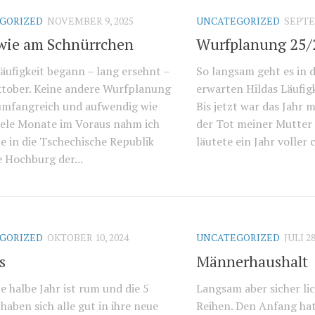
GORIZED
NOVEMBER 9, 2025
UNCATEGORIZED
SEPTE
 wie am Schnürrchen
Wurfplanung 25/
Läufigkeit begann – lang ersehnt –
So langsam geht es in d
tober. Keine andere Wurfplanung
erwarten Hildas Läufig
umfangreich und aufwendig wie
Bis jetzt war das Jahr 
Viele Monate im Voraus nahm ich
der Tot meiner Mutter
e in die Tschechische Republik
läutete ein Jahr voller 
e Hochburg der...
GORIZED
OKTOBER 10, 2024
UNCATEGORIZED
JULI 28
s
Männerhaushalt
e halbe Jahr ist rum und die 5
Langsam aber sicher lic
haben sich alle gut in ihre neue
Reihen. Den Anfang ha