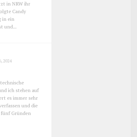
tzt in NRW ihr
folgte Candy
 in ein
t und...
6, 2024
technische
nd ich stehen auf
ert es immer sehr
verfassen und die
s fünf Gründen