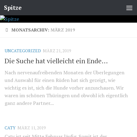
Spitze
MONATSARCHIV:
MÄRZ 2019
UNCATEGORIZED
MÄRZ 21, 2019
Die Suche hat vielleicht ein Ende…
Nach nervenaufreibenden Monaten der Überlegungen
und Auswahl für einen Rüden hat sich gezeigt, wie
wichtig es ist, sich die Hunde vorher anzuschauen. Wir
waren im schönen Thüringen und obwohl ich eigentlich
ganz andere Partner...
CATY
MÄRZ 11, 2019
Caty ist seit Mitte Februar läufig. Somit ist der