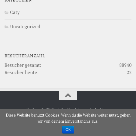
Caty
Uncategorized
BESUCHERANZAHL
Besucher gesamt:
88940
Besucher heute:
22
Spitze © 2026. Alle Rechte vorbehalten.
Diese Website benutzt Cookies. Wenn du die Website weiter nutzt, gehen
Powered by
- Entworfen mit dem
Hueman Theme
wir von deinem Einverständnis aus.
OK