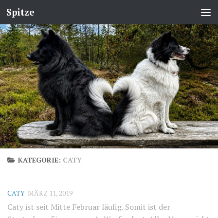
Spitze
KATEGORIE:
CATY
CATY
MÄRZ 11, 2019
Caty ist seit Mitte Februar läufig. Somit ist der