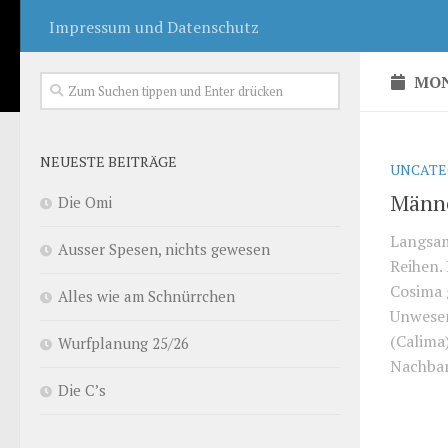
Impressum und Datenschutz
MON
NEUESTE BEITRÄGE
UNCATE
Männe
Die Omi
Langsam 
Ausser Spesen, nichts gewesen
Reihen.
Cosima 
Alles wie am Schnürrchen
Unwesen
(Calima
Wurfplanung 25/26
Nachbar
Die C’s