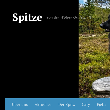
Spitze
von der Wölper Grafschaft
Über uns
Aktuelles
Der Spitz
Caty
Fjella