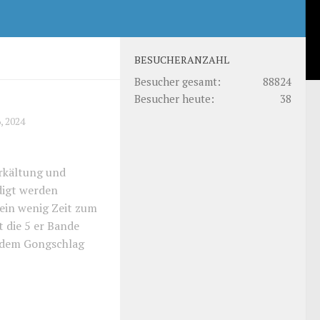
BESUCHERANZAHL
Besucher gesamt:
88824
Besucher heute:
38
, 2024
rkältung und
edigt werden
 ein wenig Zeit zum
t die 5 er Bande
t dem Gongschlag