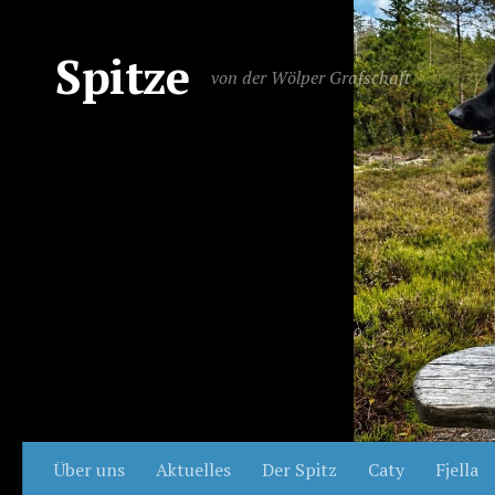
Spitze
von der Wölper Grafschaft
Über uns
Aktuelles
Der Spitz
Caty
Fjella