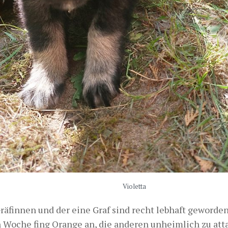
Violetta
Gräfinnen und der eine Graf sind recht lebhaft geworde
n Woche fing Orange an, die anderen unheimlich zu att