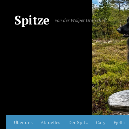
Spitze
von der Wölper Grafschaft
Über uns
Aktuelles
Der Spitz
Caty
Fjella