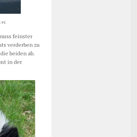
 es.
enuss feinster
hts verderben zu
 die beiden ab.
mt in der