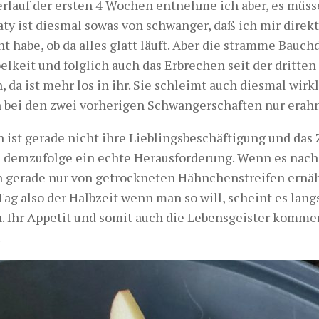
rlauf der ersten 4 Wochen entnehme ich aber, es müss
aty ist diesmal sowas von schwanger, daß ich mir direk
t habe, ob da alles glatt läuft. Aber die stramme Bauc
belkeit und folglich auch das Erbrechen seit der dritte
, da ist mehr los in ihr. Sie schleimt auch diesmal wirkl
h bei den zwei vorherigen Schwangerschaften nur erah
n ist gerade nicht ihre Lieblingsbeschäftigung und das
s demzufolge ein echte Herausforderung. Wenn es nach 
ch gerade nur von getrockneten Hähnchenstreifen ernäh
Tag also der Halbzeit wenn man so will, scheint es lan
. Ihr Appetit und somit auch die Lebensgeister komm
.