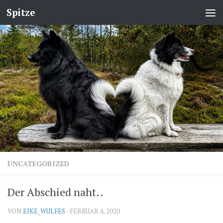
Spitze
UNCATEGORIZED
Der Abschied naht..
VON
EIKE_WULFES
·
FEBRUAR 4, 2020