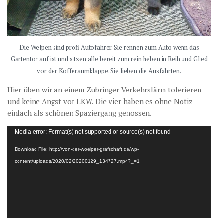
Die Welpen sind profi Autofahrer. Sie rennen zum Auto wenn das
Gartentor auf ist und sitzen alle bereit zum rein heben in Reih und Glied
vor der Kofferaumklappe. Sie lieben die Ausfahrten.
Hier üben wir an einem Zubringer Verkehrslärm tolerieren
und keine Angst vor LKW. Die vier haben es ohne Notiz
einfach als schönen Spaziergang genossen.
Video-
Media error: Format(s) not supported or source(s) not found
Player
Download File: http://von-der-woelper-grafschaft.de/wp-
content/uploads/2020/02/20200129_134727.mp4?_=1