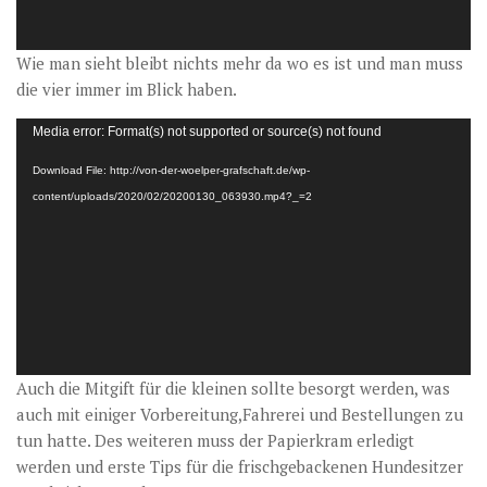
Wie man sieht bleibt nichts mehr da wo es ist und man muss
die vier immer im Blick haben.
Video-
Media error: Format(s) not supported or source(s) not found
Player
Download File: http://von-der-woelper-grafschaft.de/wp-
content/uploads/2020/02/20200130_063930.mp4?_=2
Auch die Mitgift für die kleinen sollte besorgt werden, was
auch mit einiger Vorbereitung,Fahrerei und Bestellungen zu
tun hatte. Des weiteren muss der Papierkram erledigt
werden und erste Tips für die frischgebackenen Hundesitzer