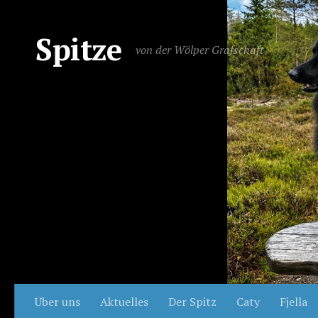
Spitze
von der Wölper Grafschaft
Über uns
Aktuelles
Der Spitz
Caty
Fjella