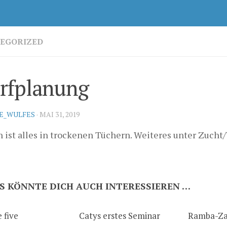
EGORIZED
rfplanung
KE_WULFES
·
MAI 31, 2019
h ist alles in trockenen Tüchern. Weiteres unter Zucht
S KÖNNTE DICH AUCH INTERESSIEREN …
 five
Catys erstes Seminar
Ramba-Z