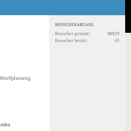
BESUCHERANZAHL
Besucher gesamt:
88829
Besucher heute:
43
/Wurfplanung.
amba